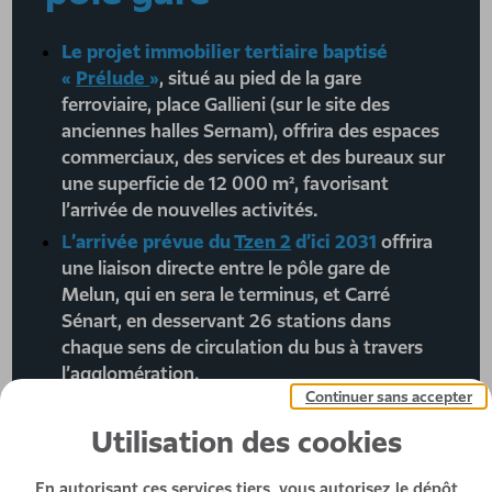
Le projet immobilier tertiaire baptisé
«
Prélude
»
, situé au pied de la gare
ferroviaire, place Gallieni (sur le site des
anciennes halles Sernam), offrira des espaces
commerciaux, des services et des bureaux sur
une superficie de 12 000 m², favorisant
l’arrivée de nouvelles activités.
L
’arrivé
e prévue du
Tzen 2
d’ici 2031
offrira
une liaison directe entre le pôle gare de
Melun, qui en sera le terminus, et Carré
Sénart, en desservant 26 stations dans
chaque sens de circulation du bus à travers
l’agglomération.
Continuer sans accepter
Utilisation des cookies
En autorisant ces services tiers, vous autorisez le dépôt